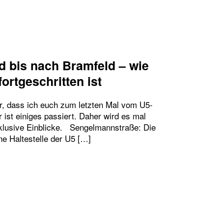
d bis nach Bramfeld – wie
ortgeschritten ist
er, dass ich euch zum letzten Mal vom U5-
r ist einiges passiert. Daher wird es mal
exklusive Einblicke. Sengelmannstraße: Die
ne Haltestelle der U5 […]
 DER CITY NORD BIS NACH BRAMFELD – WIE WEI