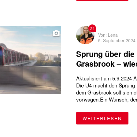
switchh
Ticket
U-Bahn
U-Bahn-Ausbau
U1
U2
U3
U4
U5
24
Von:
Lena
5. September 2024
Wandsbek-Gartenstadt
WLAN
Sprung über die 
Grasbrook – wies
Aktualisiert am 5.9.2024 A
Die U4 macht den Sprung üb
dem Grasbrook soll sich d
vorwagen.Ein Wunsch, den
"SPR
WEITERLESEN