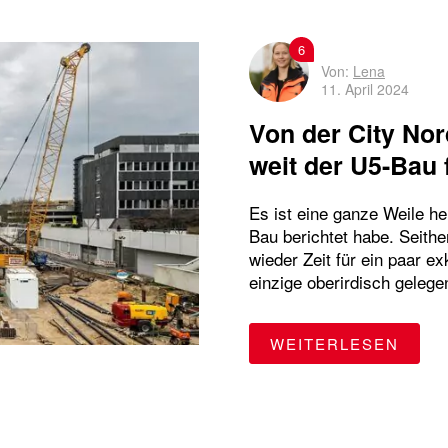
6
Von:
Lena
11. April 2024
Von der City Nor
weit der U5-Bau f
Es ist eine ganze Weile h
Bau berichtet habe. Seithe
wieder Zeit für ein paar 
einzige oberirdisch gelege
"VON
WEITERLESEN