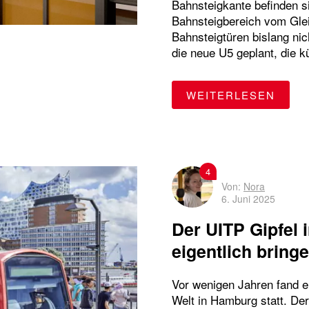
Bahnsteigkante befinden s
Bahnsteigbereich vom Gle
Bahnsteigtüren bislang nic
die neue U5 geplant, die k
"BAH
WEITERLESEN
4
Von:
Nora
6. Juni 2025
Der UITP Gipfel 
eigentlich bring
Vor wenigen Jahren fand e
Welt in Hamburg statt. Der 