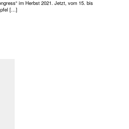
ngress“ im Herbst 2021. Jetzt, vom 15. bis
ipfel […]
 UITP GIPFEL IN HAMBURG: WAS SOLL DAS EIGEN