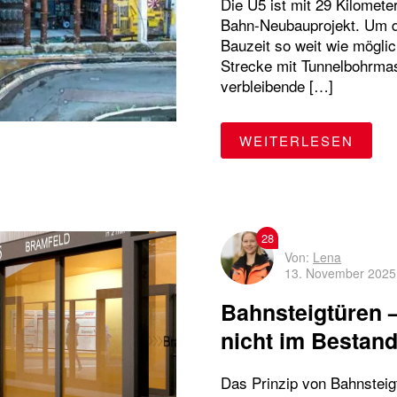
Die U5 ist mit 29 Kilomet
Bahn-Neubauprojekt. Um di
Bauzeit so weit wie möglic
Strecke mit Tunnelbohrmas
verbleibende […]
"WAS
WEITERLESEN
28
Von:
Lena
13. November 2025
Bahnsteigtüren –
nicht im Bestan
Das Prinzip von Bahnsteigt