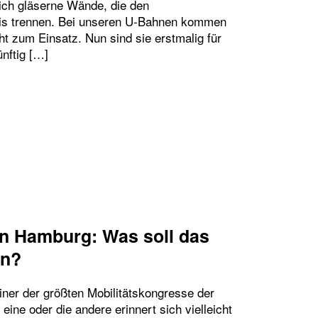
ich gläserne Wände, die den
is trennen. Bei unseren U-Bahnen kommen
ht zum Einsatz. Nun sind sie erstmalig für
ünftig […]
NSTEIGTÜREN – WARUM BEI DER U5, ABER NICHT
in Hamburg: Was soll das
en?
iner der größten Mobilitätskongresse der
eine oder die andere erinnert sich vielleicht