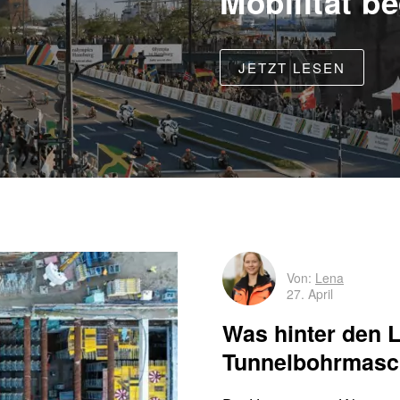
Mobilität b
JETZT LESEN
Von:
Lena
27. April
Was hinter den L
Tunnelbohrmasch