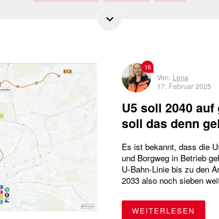
Busbeschleunigung
Busfahrer
Bürgerbeteiligung
DT5
E-Busse
emissionsfreie Busse
Ersatzverkehr
Fahrplan
Gleisdreieck
16
Von:
Lena
17. Februar 2025
Großveranstaltungen
HADAG
Hamburg
U5 soll 2040 auf
Harburg
Historisches
HOCHBAHN
soll das denn g
Hochbahn-Wache
Horner Geest
HVV
Es ist bekannt, dass die 
und Borgweg in Betrieb ge
Hybridbusse
Innovative Antriebe
U-Bahn-Linie bis zu den Ar
2033 also noch sieben wei
Komplementäre Mobilität
Nachhaltigkeit
Notrufsäule
"U5 
WEITERLESEN
Oldenfelde
Sicherheit
Streckensperrungen