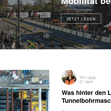
Mobilität b
JETZT LESEN
Von:
Lena
27. April
Was hinter den L
Tunnelbohrmasch