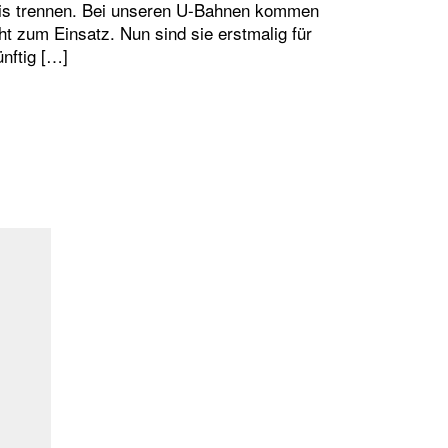
is trennen. Bei unseren U-Bahnen kommen
ht zum Einsatz. Nun sind sie erstmalig für
ünftig […]
NSTEIGTÜREN – WARUM BEI DER U5, ABER NICHT