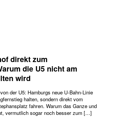
SOLL 2040 AUF GANZER LINIE FAHREN – WIE SOL
of direkt zum
Warum die U5 nicht am
lten wird
 von der U5: Hamburgs neue U-Bahn-Linie
gfernstieg halten, sondern direkt vom
tephansplatz fahren. Warum das Ganze und
ut, vermutlich sogar noch besser zum […]
 HAUPTBAHNHOF DIREKT ZUM STEPHANSPLATZ: W