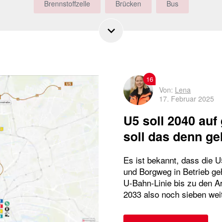
Brennstoffzelle
Brücken
Bus
Busbeschleunigung
Busfahrer
Bürgerbeteiligung
DT5
E-Busse
emissionsfreie Busse
Ersatzverkehr
Fahrplan
Gleisdreieck
16
Von:
Lena
17. Februar 2025
Großveranstaltungen
HADAG
Hamburg
U5 soll 2040 auf
Harburg
Historisches
HOCHBAHN
soll das denn g
Hochbahn-Wache
Horner Geest
HVV
Es ist bekannt, dass die 
und Borgweg in Betrieb ge
Hybridbusse
Innovative Antriebe
U-Bahn-Linie bis zu den Ar
2033 also noch sieben wei
Komplementäre Mobilität
Nachhaltigkeit
Notrufsäule