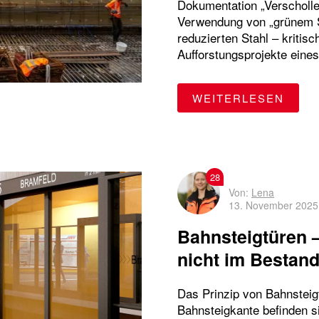
Dokumentation „Verschollen
Verwendung von „grünem S
reduzierten Stahl – kritis
Aufforstungsprojekte eine
"STA
WEITERLESEN
28
Von:
Lena
13. November 2025
Bahnsteigtüren –
nicht im Bestan
Das Prinzip von Bahnsteigt
Bahnsteigkante befinden s