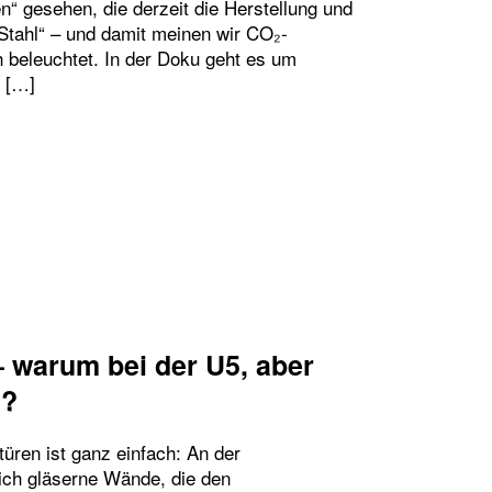
“ gesehen, die derzeit die Herstellung und
tahl“ – und damit meinen wir CO₂-
ch beleuchtet. In der Doku geht es um
s […]
HL BEI DER U5 – ECHTES ENGAGEMENT ODER G
 warum bei der U5, aber
d?
üren ist ganz einfach: An der
ich gläserne Wände, die den