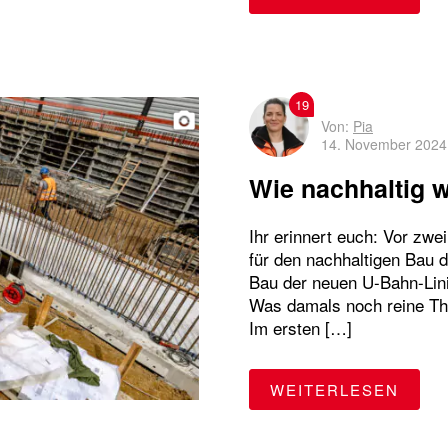
19
Von:
Pia
14. November 2024
Wie nachhaltig w
Ihr erinnert euch: Vor zw
für den nachhaltigen Bau d
Bau der neuen U-Bahn-Lin
Was damals noch reine The
Im ersten […]
"WIE
WEITERLESEN