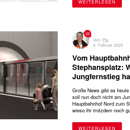
"U5 
WEITERLESEN
Oldenfelde
Sicherheit
Streckensperrungen
switchh
Ticket
U-Bahn
U-Bahn-Ausbau
U1
U2
U3
U4
U5
25
Von:
Pia
6. Februar 2025
Wandsbek-Gartenstadt
WLAN
Vom Hauptbahnh
Stephansplatz: 
Jungfernstieg ha
Große News gibt es heute
soll nun doch nicht am Jun
Hauptbahnhof Nord zum S
wieso ihr trotzdem noch g
"VOM
WEITERLESEN