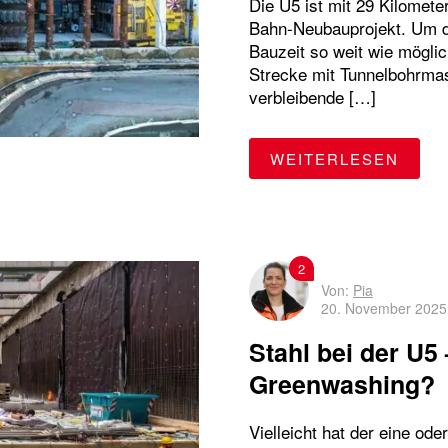
Die U5 ist mit 29 Kilomet
Bahn-Neubauprojekt. Um di
Bauzeit so weit wie möglic
Strecke mit Tunnelbohrmas
verbleibende […]
"WAS
WEITERLESEN
2
Von:
Pia
20. November 2025
Stahl bei der U
Greenwashing?
Vielleicht hat der eine od