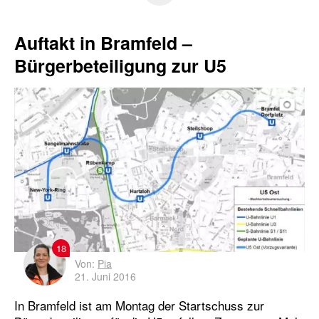
Bürgerbeteiligung
DT5
E-Busse
Auftakt in Bramfeld –
emissionsfreie Busse
Ersatzverkehr
Bürgerbeteiligung zur U5
Fahrplan
Gleisdreieck
Großveranstaltungen
HADAG
Hamburg
Harburg
Historisches
HOCHBAHN
Hochbahn-Wache
Horner Geest
HVV
Hybridbusse
Innovative Antriebe
18
Von:
Pia
Komplementäre Mobilität
Nachhaltigkeit
21. Juni 2016
In Bramfeld ist am Montag der Startschuss zur
Notrufsäule
Oldenfelde
Sicherheit