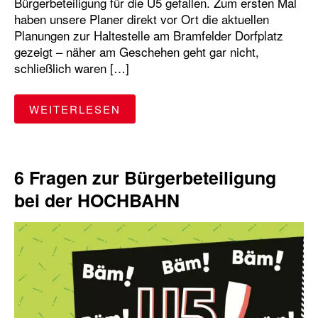
Bürgerbeteiligung für die U5 gefallen. Zum ersten Mal
haben unsere Planer direkt vor Ort die aktuellen
Streckensperrungen
switchh
Ticket
Planungen zur Haltestelle am Bramfelder Dorfplatz
gezeigt – näher am Geschehen geht gar nicht,
U-Bahn
U-Bahn-Ausbau
U1
U2
schließlich waren […]
U3
U4
U5
Wandsbek-Gartenstadt
"AUFTAKT IN BRAMFELD – BÜ
WEITERLESEN
WLAN
6 Fragen zur Bürgerbeteiligung
bei der HOCHBAHN