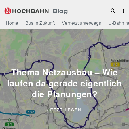
Zum
Inhalt
Home
Bus in Zukunft
Vernetzt unterwegs
U-Bahn h
Thema Netzausbau – Wie
laufen da gerade eigentlich
die Planungen?
JETZT LESEN