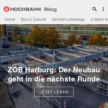
Zum
Inhalt
Home
Bus in Zukunft
Vernetzt unterwegs
U-Bahn h
ZOB Harburg: Der Neubau
geht in die nächste Runde
JETZT LESEN