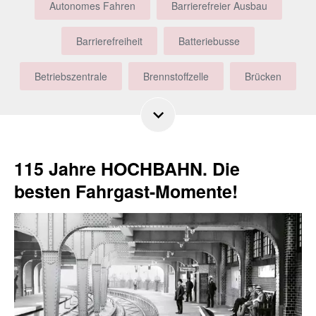
Autonomes Fahren
Barrierefreier Ausbau
Barrierefreiheit
Batteriebusse
Betriebszentrale
Brennstoffzelle
Brücken
Bus
Busbeschleunigung
Busfahrer
Bürgerbeteiligung
DT5
E-Busse
115 Jahre HOCHBAHN. Die
emissionsfreie Busse
Ersatzverkehr
besten Fahrgast-Momente!
Fahrplan
Gleisdreieck
Großveranstaltungen
HADAG
Hamburg
Harburg
Historisches
HOCHBAHN