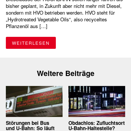
bisher geplant, in Zukunft aber nicht mehr mit Diesel,
sondern mit HVO betrieben werden. HVO steht für
„Hydrotreated Vegetable Oils“, also recyceltes
Pflanzenöl aus […]
"HOCHBAHN-BUSSE WERDEN JE
WEITERLESEN
Weitere Beiträge
Störungen bei Bus
Obdachlos: Zufluchtsort
und U-Bahn: So läuft
U-Bahn-Haltestelle?