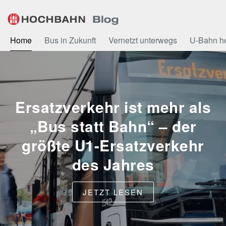
Zum
Inhalt
Home
Bus in Zukunft
Vernetzt unterwegs
U-Bahn h
Ersatzverkehr ist mehr als
„Bus statt Bahn“ – der
größte U1-Ersatzverkehr
des Jahres
JETZT LESEN