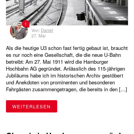
Hochbahn-Wache
Horner Geest
HVV
Hybridbusse
Innovative Antriebe
1
Von:
Daniel
Komplementäre Mobilität
Nachhaltigkeit
27. Mai
Als die heutige U3 schon fast fertig gebaut ist, braucht
Notrufsäule
Oldenfelde
Sicherheit
es nur noch eine Gesellschaft, die die neue U-Bahn
betreibt: Am 27. Mai 1911 wird die Hamburger
Streckensperrungen
switchh
Ticket
Hochbahn AG gegründet. Anlässlich des 115-jährigen
Jubiläums habe ich im historischen Archiv gestöbert
U-Bahn
U-Bahn-Ausbau
U1
U2
und Anekdoten von prominenten und besonderen
Fahrgästen zusammengetragen, die bereits in den […]
U3
U4
U5
Wandsbek-Gartenstadt
"115 JAHRE HOCHBAHN. DIE 
WEITERLESEN
WLAN