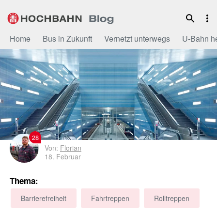
Zum
Inhalt
Home
Bus in Zukunft
Vernetzt unterwegs
U-Bahn h
28
Von:
Florian
18. Februar
Thema:
Barrierefreiheit
Fahrtreppen
Rolltreppen