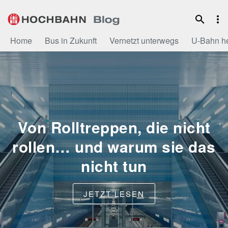
Zum
Inhalt
Home
Bus in Zukunft
Vernetzt unterwegs
U-Bahn h
Von Rolltreppen, die nicht
rollen… und warum sie das
nicht tun
JETZT LESEN