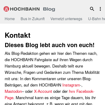
Zum
Inhalt
Home
Bus in Zukunft
Vernetzt unterwegs
U-Bahn h
Kontakt
Dieses Blog lebt auch von euch!
Als Blog-Redaktion gehen wir hier den Themen nach,
die HOCHBAHN Fahrgäste auf ihren Wegen durch
Hamburg aktuell bewegen. Deshalb teilt eure
Wünsche, Fragen und Gedanken zum Thema Mobilität
mit uns: In den Kommentaren unter unseren Blog-
Beiträgen, auf dem HOCHBAHN
Instagram
-,
Mastodon
– oder
X-Account
oder der
hvv Facebook-
Page
. Manchmal kann es einige Tage dauern, bis ihr
eine Antwort bekommt, z.B. wenn wir erst mit den