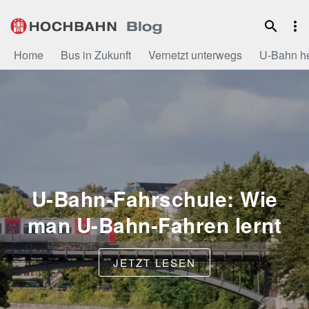
Zum
Inhalt
Home
Bus in Zukunft
Vernetzt unterwegs
U-Bahn h
U-Bahn-Fahrschule: Wie
man U-Bahn-Fahren lernt
JETZT LESEN