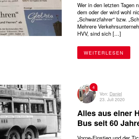
Wer in den letzten Tagen n
dem oder der wird wohl nic
„Schwarzfahrer“ bzw. „Sch
Mehrere Verkehrsunterne
HVV, sind sich […]
"AB 
WEITERLESEN
4
Von:
Daniel
23. Juli 2020
Alles aus einer 
Bus seit 60 Jahr
Vorne-Einstieg und der Ti