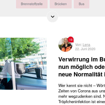
Brennstoffzelle
Brücken
Bus
Busbeschleunigung
Busfahrer
Bürgerbeteiligung
DT5
E-Busse
emissionsfreie Busse
Ersatzverkehr
Fahrplan
Gleisdreieck
18
Von:
Lena
22. Juni 2020
Großveranstaltungen
HADAG
Hamburg
Verwirrung im Bu
Harburg
Historisches
HOCHBAHN
nun möglich oder
neue Normalität 
Hochbahn-Wache
Horner Geest
HVV
Wer kennt sie nicht – Wört
Hybridbusse
Innovative Antriebe
Zeiten von Corona aus uns
mehr wegzudenken sind. N
Komplementäre Mobilität
Nachhaltigkeit
Notrufsäule
Tröpfcheninfektion ist ein