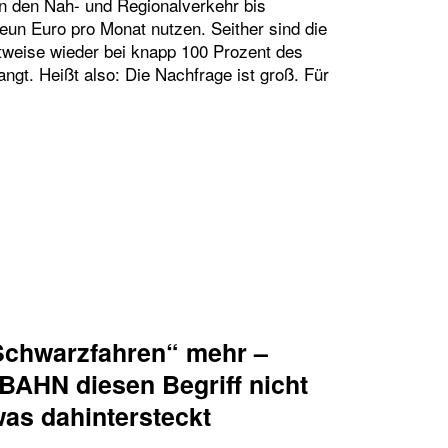
n den Nah- und Regionalverkehr bis
neun Euro pro Monat nutzen. Seither sind die
tweise wieder bei knapp 100 Prozent des
gt. Heißt also: Die Nachfrage ist groß. Für
 9-EURO-TICKET FÜR DREI MONATE – UND DANN?!
„Schwarzfahren“ mehr –
AHN diesen Begriff nicht
as dahintersteckt