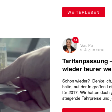
"WAR
WEITERLESEN
14
Von:
Pia
9. August 2016
Tarifanpassung 
wieder teurer w
Schon wieder? Denke ich, 
halte, auf der in großen L
für 2017. Wir hatten doch 
steigende Fahrpreise und j