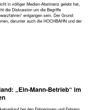
icht in völliger Medien-Abstinenz gelebt hat,
ht die Diskussion um die Begriffe
warzfahren“ entgangen sein. Der Grund:
hmen, darunter auch die HOCHBAHN und der
SOFORT KEIN „SCHWARZFAHREN“ MEHR – WIESO 
Hand: „Ein-Mann-Betrieb“ im
en
cketverkauf bei den Fahrerinnen und Fahrern