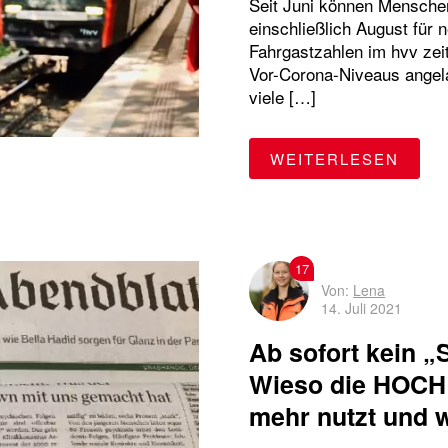
Seit Juni können Mensche
einschließlich August für 
Fahrgastzahlen im hvv zei
Vor-Corona-Niveaus angelan
viele […]
"DAS
WEITERLESEN
17
Von:
Lena
14. Juli 2021
Ab sofort kein 
Wieso die HOCHB
mehr nutzt und w