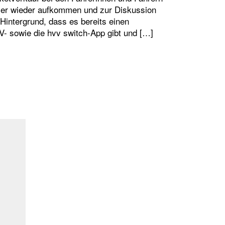
er wieder aufkommen und zur Diskussion
Hintergrund, dass es bereits einen
V- sowie die hvv switch-App gibt und […]
ES AUS EINER HAND: „EIN-MANN-BETRIEB“ IM BUS