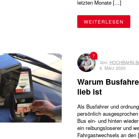
letzten Monate […]
Oldenfelde
Sicherheit
Streckensperrungen
switchh
Ticket
U-Bahn
U-Bahn-Ausbau
"VER
WEITERLESEN
U1
U2
U3
U4
U5
Wandsbek-Gartenstadt
WLAN
7
Von:
HOCHBAHN-Bu
6. März 2020
Warum Busfahrer
lieb ist
Als Busfahrer und ordnungs
persönlich ausgesprochen 
Bus ein- und hinten wieder
ein reibungsloserer und we
Fahrgastwechsels an den 