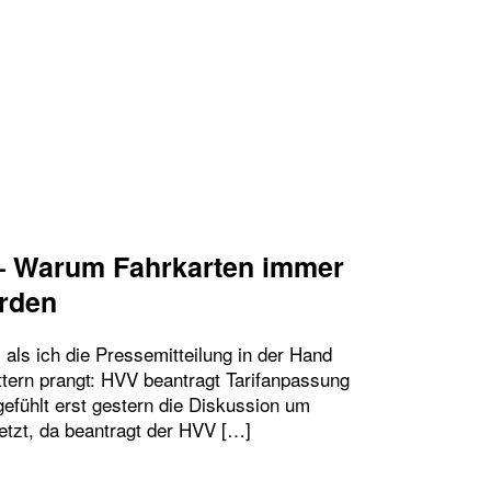
UM BUSFAHRER DENIS DER EINSTIEG VORN LIEB 
– Warum Fahrkarten immer
erden
als ich die Pressemitteilung in der Hand
ettern prangt: HVV beantragt Tarifanpassung
gefühlt erst gestern die Diskussion um
etzt, da beantragt der HVV […]