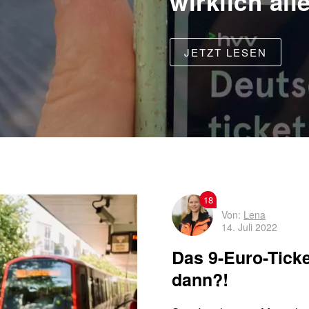
wirklich al
JETZT LESEN
18
Von:
Lena
14. Juli 2022
Das 9-Euro-Ticke
dann?!