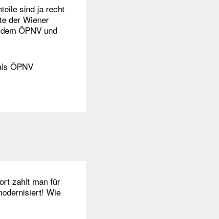
eile sind ja recht
te der Wiener
it dem ÖPNV und
r als ÖPNV
ort zahlt man für
modernisiert! Wie