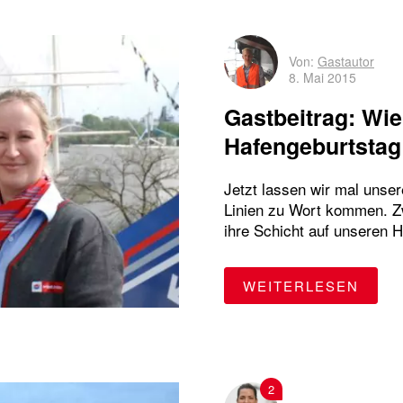
U1
U2
U3
U4
U5
Von:
Gastautor
8. Mai 2015
Wandsbek-Gartenstadt
WLAN
Gastbeitrag: Wi
Hafengeburtstag
Jetzt lassen wir mal unse
Linien zu Wort kommen. Zw
ihre Schicht auf unseren H
"GAS
WEITERLESEN
2