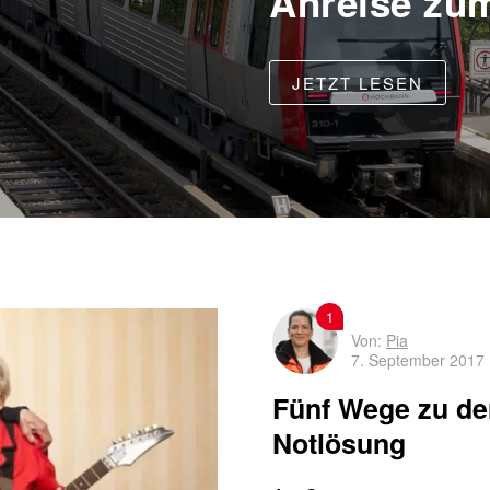
Anreise zu
JETZT LESEN
1
Von:
Pia
7. September 2017
Fünf Wege zu de
Notlösung