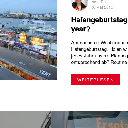
Von:
Pia
6. Mai 2015
Hafengeburtstag
year?
Am nächsten Wochenende 
Hafengeburtstag. Holen w
jedes Jahr unsere Planung
entsprechend ab? Routine 
"HAF
WEITERLESEN