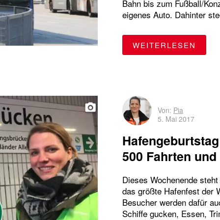
Bahn bis zum Fußball/Konz
eigenes Auto. Dahinter ste
"WAR
WEITERLESEN
Von:
Pia
5. Mai 2017
Hafengeburtstag:
500 Fahrten und 
Dieses Wochenende steht d
das größte Hafenfest der W
Besucher werden dafür auc
Schiffe gucken, Essen, Tr