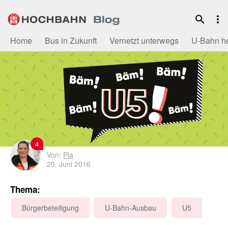
Zum
Inhalt
Home
Bus in Zukunft
Vernetzt unterwegs
U-Bahn h
4
Von:
Pia
20. Juni 2016
Thema:
Bürgerbeteiligung
U-Bahn-Ausbau
U5