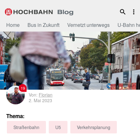
Zum
Inhalt
Home
Bus in Zukunft
Vernetzt unterwegs
U-Bahn h
19
Von:
Florian
2. Mai 2023
Thema:
Straßenbahn
U5
Verkehrsplanung