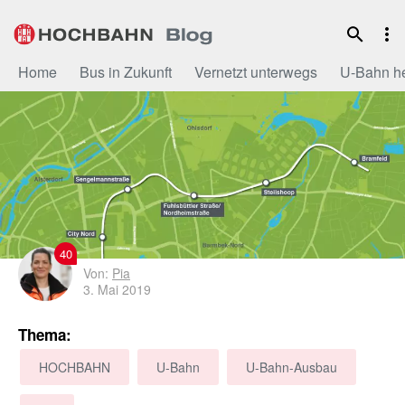
Zum
Inhalt
Home
Bus in Zukunft
Vernetzt unterwegs
U-Bahn h
40
Von:
Pia
3. Mai 2019
Thema:
HOCHBAHN
U-Bahn
U-Bahn-Ausbau