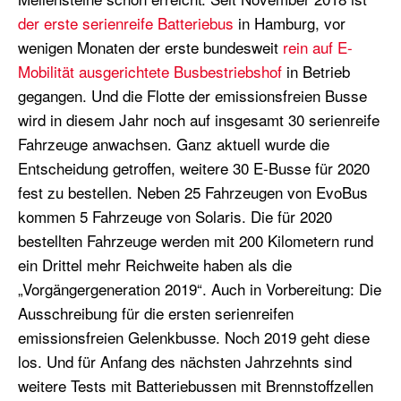
der erste serienreife Batteriebus
in Hamburg
, v
or
wenigen Monaten der erste bundesweit
rein auf E-
Mobilität ausgerichtete Busbestriebshof
i
n Betrieb
ge
gangen.
Und die
Flotte der emissionsfreien Busse
wird in diesem Jahr
noch
auf insgesamt 30 serienreife
Fahrzeuge anwachsen. Ganz aktuell
wurde di
e
Entscheidung getroffen, weitere 30 E-Busse für 2020
fest zu bestellen. Neben 25 Fahrzeugen von EvoBus
kommen 5 Fahrzeuge von Solaris. Die für 2020
bestellten Fahrzeuge werden mit 200 Kilometern rund
ein Drittel mehr Reichweite haben als die
„Vorgängergeneration 2019“.
Auch in Vorbereitung: Di
e
Ausschreibung für die ersten serienreifen
emissionsfreien Gelenkbusse
. Noch 2019 geht diese
los
.
Und f
ür Anfang des nächsten Jahrzehnts sind
weitere Tests mit Batteriebussen mit Brennstoffzellen