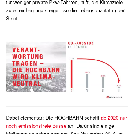
für weniger private Pkw-Fahrten, h
ilft,
die Klimaziele
zu erreichen und steiger
t so
die Lebensqualität in der
Stadt.
Dabei elementar: Die
HOCHBAHN
schafft
ab 2020 nur
noch emissionsfreie Busse
an
. Dafür
sind einige
Meilensteine schon erreicht:
Seit November 2018 ist