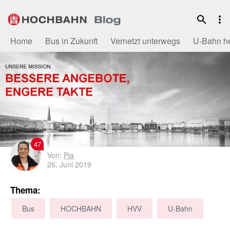
Zum
Inhalt
Home
Bus in Zukunft
Vernetzt unterwegs
U-Bahn h
47
Von:
Pia
26. Juni 2019
Thema:
Bus
HOCHBAHN
HVV
U-Bahn