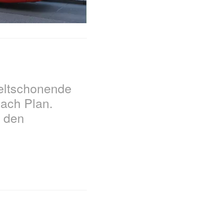
weltschonende
nach Plan.
t den