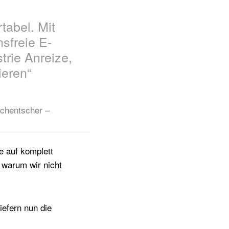
tabel. Mit
sfreie E-
trie Anreize,
ieren“
schentscher –
e auf komplett
, warum wir nicht
iefern nun die