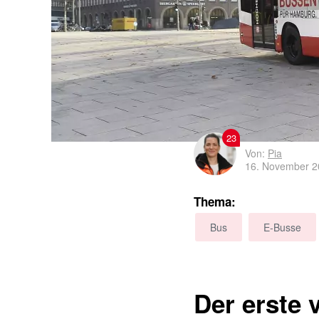
23
Von:
Pia
16. November 2
Thema:
Bus
E-Busse
Der erste 