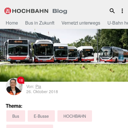
Zum
Inhalt
Home
Bus in Zukunft
Vernetzt unterwegs
U-Bahn h
18
Von:
Pia
26. Oktober 2018
Thema:
Bus
E-Busse
HOCHBAHN