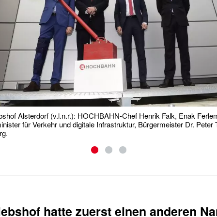
bshof Alsterdorf (v.l.n.r.): HOCHBAHN-Chef Henrik Falk, Enak Ferle
ister für Verkehr und digitale Infrastruktur, Bürgermeister Dr. Pete
rg.
iebshof hatte zuerst einen anderen N