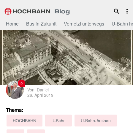
Zum
Inhalt
Home
Bus in Zukunft
Vernetzt unterwegs
U-Bahn h
9
Von:
Daniel
26. April 2019
Thema:
HOCHBAHN
U-Bahn
U-Bahn-Ausbau