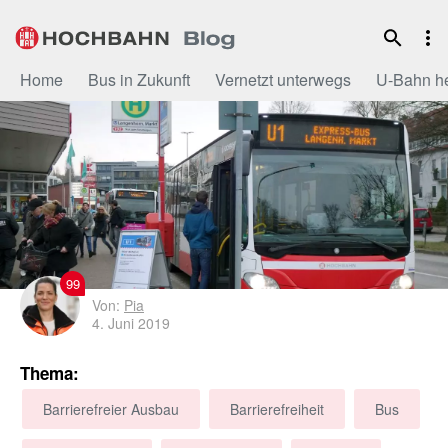
Zum
Inhalt
Home
Bus in Zukunft
Vernetzt unterwegs
U-Bahn h
99
Von:
Pia
4. Juni 2019
Thema:
Barrierefreier Ausbau
Barrierefreiheit
Bus