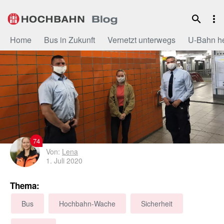
Zum
Inhalt
Home
Bus in Zukunft
Vernetzt unterwegs
U-Bahn h
74
Von:
Lena
1. Juli 2020
Thema:
Bus
Hochbahn-Wache
Sicherheit