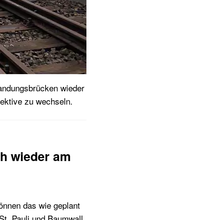
Landungsbrücken wieder
pektive zu wechseln.
ch wieder am
können das wie geplant
St. Pauli und Baumwall.