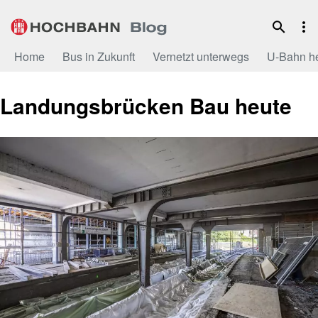
Zum
Inhalt
Home
Bus in Zukunft
Vernetzt unterwegs
U-Bahn h
Landungsbrücken Bau heute