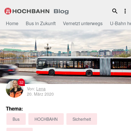
Zum
Inhalt
Home
Bus in Zukunft
Vernetzt unterwegs
U-Bahn h
32
Von:
Lena
20. März 2020
Thema:
Bus
HOCHBAHN
Sicherheit