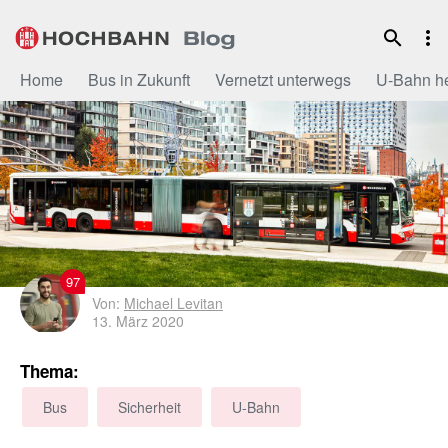
Zum
Inhalt
Home
Bus in Zukunft
Vernetzt unterwegs
U-Bahn h
97
Von:
Michael Levitan
13. März 2020
Thema:
Bus
Sicherheit
U-Bahn