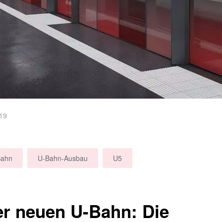
19
Bahn
U-Bahn-Ausbau
U5
er neuen U-Bahn: Die