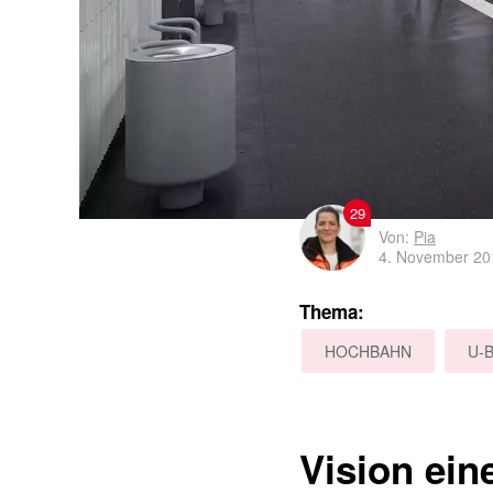
29
Von:
Pia
4. November 20
Thema:
HOCHBAHN
U-
Vision ein