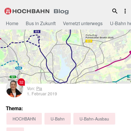
Zum
Inhalt
Home
Bus in Zukunft
Vernetzt unterwegs
U-Bahn h
32
Von:
Pia
1. Februar 2019
Thema:
HOCHBAHN
U-Bahn
U-Bahn-Ausbau