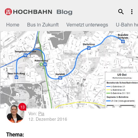
Zum
Inhalt
Home
Bus in Zukunft
Vernetzt unterwegs
U-Bahn h
13
Von:
Pia
12. Dezember 2016
Thema: