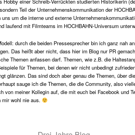
es Hobby einer Schreib-Verrückten studierten Historikerin (d
), sondern Teil der Unternehmenskommunikation der HOCHBA
 uns um die interne und externe Unternehmenskommunikati
ind laufend mit Filmteams im HOCHBAHN-Universum unter
Modell: durch die beiden Pressesprecher bin ich ganz nah a
n. Das heißt aber nicht, dass hier im Blog nur PR gemacht
ische Themen anfassen darf. Themen, wie z.B. die Haltestan
eispiele für Themen, bei denen wir nicht unbedingt zufriede
ngt glänzen. Das sind doch aber genau die Themen, über die
erhaupt sauge ich die Themen, die die Community, also viell
 von meiner Kollegin auf, die mit euch bei Facebook und Twi
mir wohl nie aus.
Drei Jahre Blog…