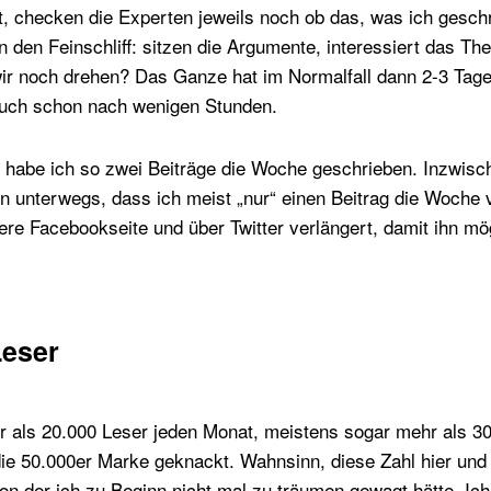
t, checken die Experten jeweils noch ob das, was ich gesch
 den Feinschliff: sitzen die Argumente, interessiert das T
ir noch drehen? Das Ganze hat im Normalfall dann 2-3 Tag
 auch schon nach wenigen Stunden.
 habe ich so zwei Beiträge die Woche geschrieben. Inzwisch
n unterwegs, dass ich meist „nur“ einen Beitrag die Woche v
re Facebookseite und über Twitter verlängert, damit ihn mö
Leser
r als 20.000 Leser jeden Monat, meistens sogar mehr als 3
e 50.000er Marke geknackt. Wahnsinn, diese Zahl hier und 
von der ich zu Beginn nicht mal zu träumen gewagt hätte. Ich