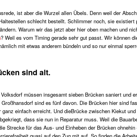
srede, ist aber die Wurzel allen Übels. Denn weil der Abschni
 Haltestellen schlecht bestellt. Schlimmer noch, sie existiert
ändern. Warum wir das jetzt aber hier oben machen und nic
n
? Weil es vom Timing gerade sehr gut passt. Wir können di
e nämlich mit etwas anderem bündeln und so nur einmal sperr
ücken sind alt.
 Volksdorf müssen insgesamt sieben Brücken saniert und er
Großhansdorf sind es fünf davon. Die Brücken hier sind fas
 ganz einfach erreicht. Und dieBrücke zwischen Kiekut und
bgekriegt, dass sie nun in Reparatur muss. Weil die Bauarbe
die Strecke für das Aus- und Einheben der Brücken ohnehin
rrierefreiheit quasi auf den Zug mit auf. So finden die Arbe