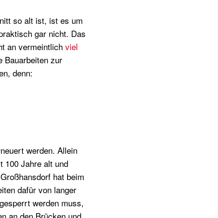
tt so alt ist, ist es um
 praktisch gar nicht. Das
ht an vermeintlich
viel
e Bauarbeiten zur
en, denn:
neuert werden. Allein
t 100 Jahre alt und
 Großhansdorf hat beim
iten dafür von langer
 gesperrt werden muss,
iten an den Brücken und