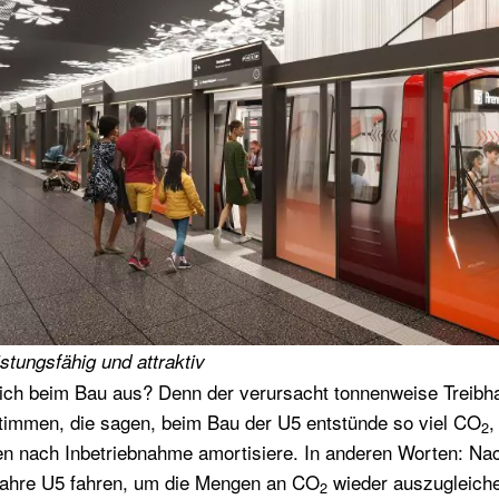
istungsfähig und attraktiv
tlich beim Bau aus? Denn der verursacht tonnenweise Trei
Stimmen, die sagen, beim Bau der U5 entstünde so viel CO
,
2
en nach Inbetriebnahme amortisiere. In anderen Worten: Na
Jahre U5 fahren, um die Mengen an CO
wieder auszugleiche
2