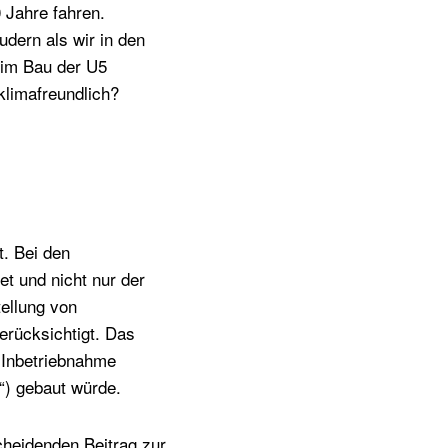
 Jahre fahren.
udern als wir in den
im Bau der U5
klimafreundlich?
. Bei den
t und nicht nur der
tellung von
erücksichtigt. Das
 Inbetriebnahme
g“) gebaut würde.
scheidenden Beitrag zur