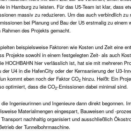
ele in Hamburg zu leisten. Für das U5-Team ist klar, dass e
ssionen massiv zu reduzieren. Um das auch verbindlich zu 
missionen bei Planung und Bau der U5 erstmalig zu einem 
m Rahmen des Projekts gemacht.
pielten beispielsweise Faktoren wie Kosten und Zeit eine en
ass Projekte sowohl in einem festgelegten Zeit- als auch K
e HOCHBAHN hier verlässlich ist, hat sie mit mehreren Pro
 der U4 in die HafenCity oder der Kernsanierung der U3-Inn
 Nun kommt eben noch der Faktor CO
hinzu. Heißt: Ein Proje
2
so optimiert, dass die CO
-Emissionen dabei minimal sind.
2
die Ingenieurinnen und Ingenieure dann direkt begonnen. 
elsweise Materialmengen eingespart, Bauweisen und -proze
ansport nachhaltig organisiert und ausschließlich Ökostro
 Betrieb der Tunnelbohrmaschine.