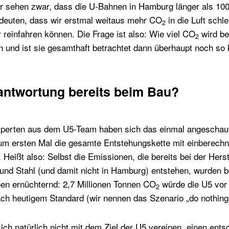
r sehen zwar, dass die U-Bahnen in Hamburg länger als 100
deuten, dass wir erstmal weitaus mehr CO
in die Luft schle
2
reinfahren können. Die Frage ist also: Wie viel CO
wird be
2
n und ist sie gesamthaft betrachtet dann überhaupt noch so 
antwortung bereits beim Bau?
xperten aus dem U5-Team haben sich das einmal angeschaut
 ersten Mal die gesamte Entstehungskette mit einberechne
. Heißt also: Selbst die Emissionen, die bereits bei der Hers
und Stahl (und damit nicht in Hamburg) entstehen, wurden b
ßen ernüchternd: 2,7 Millionen Tonnen CO
würde die U5 vor
2
ch heutigem Standard (wir nennen das Szenario „do nothin
ich natürlich nicht mit dem Ziel der U5 vereinen, einen ent