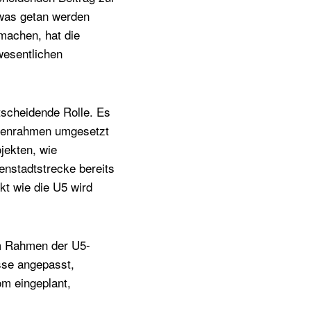
twas getan werden
machen, hat die
wesentlichen
tscheidende Rolle. Es
ostenrahmen umgesetzt
jekten, wie
enstadtstrecke bereits
kt wie die U5 wird
Im Rahmen der U5-
sse angepasst,
m eingeplant,