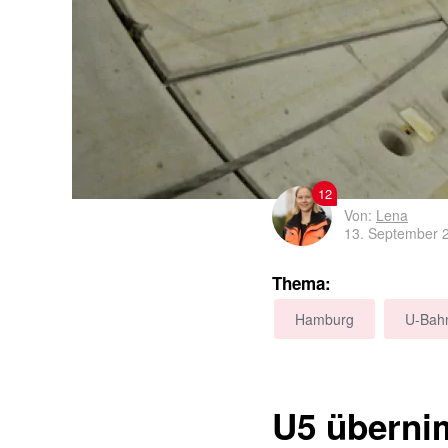
12
Von:
Lena
13. September 
Thema:
Hamburg
U-Bah
U5 überni