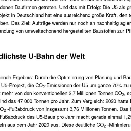
denen Baufirmen getreten. Und das mit Erfolg: Die U5 als g
ojekt in Deutschland hat eine ausreichend große Kraft, den t
eiben. Das Ziel: Aufträge werden nur noch an nachhaltig ag
ndung von umweltschonend hergestellten Baustoffen zur Pfl
dlichste U-Bahn der Welt
hende Ergebnis: Durch die Optimierung von Planung und Ba
s U5-Projekt, die CO
-Emissionen der U5 um ganze 70% zu r
2
t mehr von den konventionellen 2,7 Millionen Tonnen CO
, s
2
nd das 47 000 Tonnen pro Jahr. Zum Vergleich: 2020 hatte
CO
-Fußabdruck von insgesamt 3,76 Millionen Tonnen. Das 
2
Fußabdruck des U5-Baus pro Jahr macht gerade einmal 1,
ein aus dem Jahr 2020 aus. Diese deutliche CO
-Minimierun
2