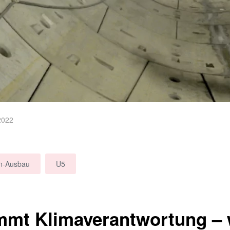
2022
n-Ausbau
U5
mmt Klimaverantwortung – 