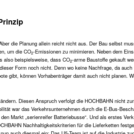
Prinzip
Aber die Planung allein reicht nicht aus. Der Bau selbst mus
en, um die CO
-Emissionen zu minimieren. Neben dem Eins
2
s also beispielsweise, dass CO
-arme Baustoffe gekauft w
2
 dieser Form noch nicht. Denn wo keine Nachfrage, da auch
ote gibt, können Vorhabenträger damit auch nicht planen. 
u ändern. Diesen Anspruch verfolgt die HOCHBAHN nicht zu
lität war das Verkehrsunternehmen durch die E-Bus-Beschaf
r den Markt „serienreifer Batteriebusse“. Und als erstes Ve
HBAHN Nachhaltigkeitskriterien für die Lieferketten festgel
n auch diesmal ein: Das U5-Team ist auf die Industrie zu