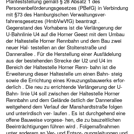
Planfeststellung gemäß § 28 Absatz 1 des
Personenbeförderungsgesetzes (PBefG) in Verbindung
mit §73 des Hamburgischen Verwaltungsver-
fahrensgesetzes (HmbVwVfG) beantragt .
Gegenstand des Vorhabens ist die Verlängerung der
U-Bahnlinie U4 auf die Horner Geest mit dem Umbau
der Haltestelle Horner Rennbahn und dem Bau zwei
neuer Hal- testellen an der Stoltenstraße und
Dannerallee . Für die Herstellung einer Ausfädelung
aus der bestehenden Strecke der U2 und U4 im
Bereich der Haltestelle Horner Renn- bahn ist die
Erweiterung dieser Haltestelle um einen Bahn- steig
sowie die Errichtung eines Kreuzungsbauwerks erfor-
derlich . Die neu zu errichtende Verlängerung der U-
Bahn- linie U4 soll zwischen der Haltestelle Horner
Rennbahn und dem Gelände östlich der Dannerallee
weitgehend dem Verlauf der Manshardtstraße folgen
und unterirdisch ver- laufen . Es ist durchgehend eine
offene Bauweise vorgese- hen, die zu bauzeitlichen
Beeinträchtigungen führen wird . Folgemaßnahmen
unter anderem an Ver- und Entsor- gungsleitungen und