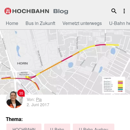
Zum
Inhalt
Home
Bus in Zukunft
Vernetzt unterwegs
U-Bahn h
35
Von:
Pia
2. Juni 2017
Thema:
HOCHBAHN
U-Bahn
U-Bahn-Ausbau