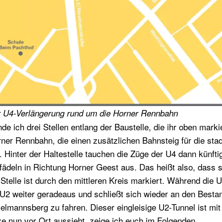
r U4-Verlängerung rund um die Horner Rennbahn
 ich drei Stellen entlang der Baustelle, die ihr oben markier
rner Rennbahn, die einen zusätzlichen Bahnsteig für die st
 Hinter der Haltestelle tauchen die Züge der U4 dann künfti
fädeln in Richtung Horner Geest aus. Das heißt also, dass 
telle ist durch den mittleren Kreis markiert. Während die 
e U2 weiter geradeaus und schließt sich wieder an den Best
lmannsberg zu fahren. Dieser eingleisige U2-Tunnel ist mit
e nun vor Ort aussieht, zeige ich euch im Folgenden.