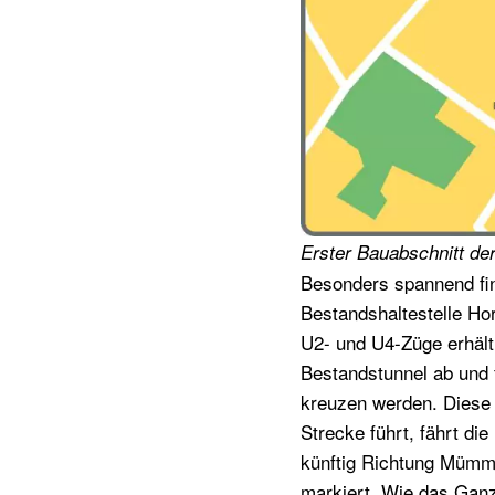
Erster Bauabschnitt de
Besonders spannend finde
Bestandshaltestelle Ho
U2- und U4-Züge erhält.
Bestandstunnel ab und 
kreuzen werden. Diese S
Strecke führt, fährt di
künftig Richtung Mümme
markiert. Wie das Ganz