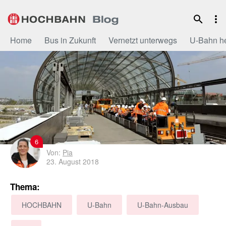
Zum
Inhalt
Home
Bus in Zukunft
Vernetzt unterwegs
U-Bahn h
6
Von:
Pia
23. August 2018
Thema:
HOCHBAHN
U-Bahn
U-Bahn-Ausbau