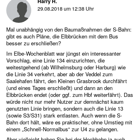
Harry H.
29.08.2018 um 12:38 Uhr
Mal unabhängig von den Baumaßnahmen der S-Bahn:
gibt es auch Pläne, die Elbbrücken mit dem Bus
besser zu erschließen?
Im Elbe-Wochenblatt war jüngst ein interessanter
Vorschlag, eine Linie 134 einzurichten, die
weitestgehend (ab Wilhelmsburg oder Harburg) wie
die Linie 34 verkehrt, aber ab der Veddel zum
Saalehafen fährt, den Kleinen Grasbrook durchfährt
(und eines Tages erschließt) und dann an den
Elbbrücken endet (oder ggf. zum Hbf weiterfährt). Das
würde nicht nur mehr Nutzer zur demnächst kaum
genutzten Linie bringen, sondern auch die Linie 13
(sowie S3/S31) stark entlasten. Auch wenn die S-
Bahn dort hält, wäre es praktischer, ohne Umstieg mit
einem „Schnell-Normalbus“ zur U4 zu gelangen.
Aber vielleicht haben Sie bei der Hochbahn ja auch