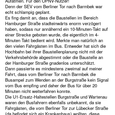
Aufatmen. Für den ÖPNV-Nutzer!
Denn der SEV vom Berliner Tor nach Barmbek war
echt schlampig geplant.
Es fing damit an, dass die Baustellen im Bereich
Hamburger Straße stadteinwärts enorm verzögert
haben, sodass nur annähernd ein 10-Minuten-Takt auf
einer Strecke geboten wurde, die eigentlich im 4-
Minuten Takt bedient wird. Merkte man natürlich an
den vielen Fahrgästen im Bus. Entweder hat sich die
Hochbahn bei ihrer Baustellenplanung nicht mit der
Verkehrsbehörde abgestimmt oder die Baustelle an
der Hamburger Straße gnadenlos unterschätzt.
Dann passierte es mindestens zweimal auf meiner
Fahrt, dass vom Berliner Tor nach Barmbek die
Busampel zum Wenden an der Burgstraße kein Signal
vom Bus empfing und daher der Bus für über 20
Minuten nicht weiterfahren konnte.
Die U1-Ersatz-Haltestellen Burgstraße und Wartenau
waren den Busfahrern ebenfalls unbekannt, da sie
Fahrgästen, die vom Berliner Tor zur Lübecker Straße
(da befindet sich ein Krankenhaus) wollten, diese