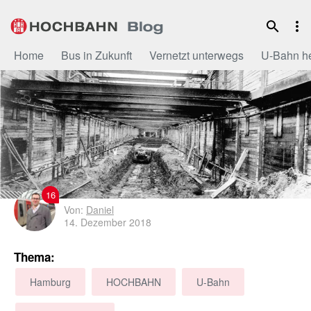
Zum
Inhalt
Home
Bus in Zukunft
Vernetzt unterwegs
U-Bahn h
16
Von:
Daniel
14. Dezember 2018
Thema:
Hamburg
HOCHBAHN
U-Bahn