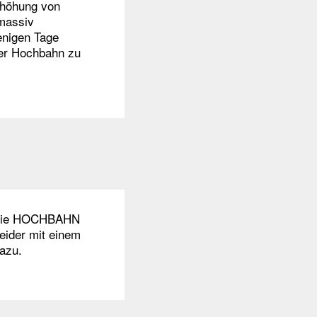
rhöhung von
 massiv
enigen Tage
der Hochbahn zu
lb die HOCHBAHN
eider mit einem
dazu.