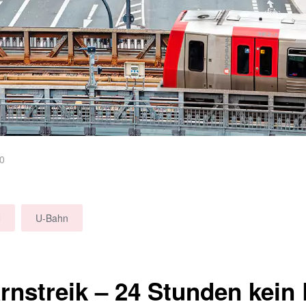
20
N
U-Bahn
nstreik – 24 Stunden kein