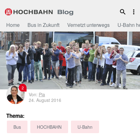
Zum
Inhalt
Home
Bus in Zukunft
Vernetzt unterwegs
U-Bahn h
2
Von:
Pia
24. August 2016
Thema:
Bus
HOCHBAHN
U-Bahn