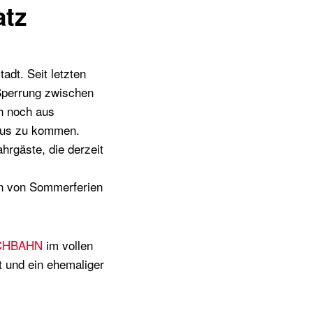
atz
dt. Seit letzten
 Sperrung zwischen
h noch aus
mpus zu kommen.
hrgäste, die derzeit
enn von Sommerferien
HOCHBAHN
im vollen
 und ein ehemaliger