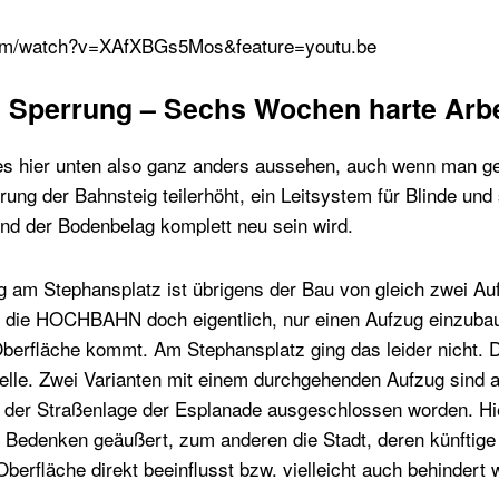
com/watch?v=XAfXBGs5Mos&feature=youtu.be
Sperrung – Sechs Wochen harte Arbe
s hier unten also ganz anders aussehen, auch wenn man ge
ung der Bahnsteig teilerhöht, ein Leitsystem für Blinde und
nd der Bodenbelag komplett neu sein wird.
 am Stephansplatz ist übrigens der Bau von gleich zwei Aufz
 die HOCHBAHN doch eigentlich, nur einen Aufzug einzubau
berfläche kommt. Am Stephansplatz ging das leider nicht. D
telle. Zwei Varianten mit einem durchgehenden Aufzug sind
r Straßenlage der Esplanade ausgeschlossen worden. Hie
Bedenken geäußert, zum anderen die Stadt, deren künftige
Oberfläche direkt beeinflusst bzw. vielleicht auch behindert