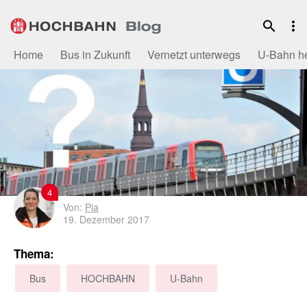
Zum
Inhalt
Home
Bus in Zukunft
Vernetzt unterwegs
U-Bahn h
4
Von:
Pia
19. Dezember 2017
Thema:
Bus
HOCHBAHN
U-Bahn