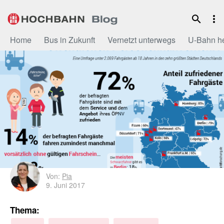
Zum
Inhalt
Home
Bus in Zukunft
Vernetzt unterwegs
U-Bahn h
Von:
Pia
9. Juni 2017
Thema: