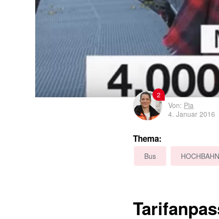
2
Von:
Pia
4. Januar 2016
Thema:
Bus
HOCHBAH
Tarifanpa