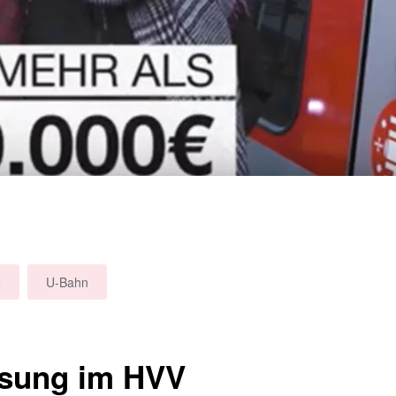
N
U-Bahn
ssung im HVV