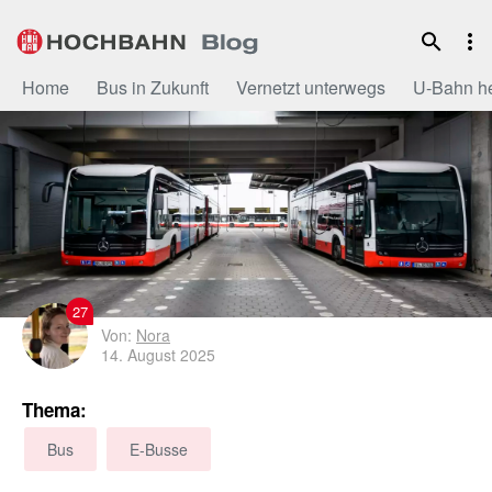
Zum
Inhalt
Home
Bus in Zukunft
Vernetzt unterwegs
U-Bahn h
27
Von:
Nora
14. August 2025
Thema:
Bus
E-Busse