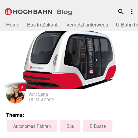
Zum
Inhalt
Home
Bus in Zukunft
Vernetzt unterwegs
U-Bahn h
5
Von:
Lena
18. Mai 2022
Thema:
Autonomes Fahren
Bus
E-Busse