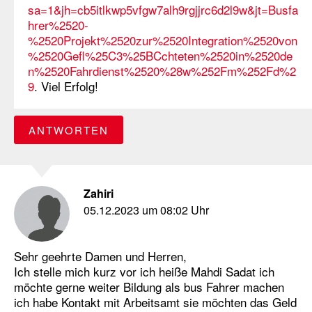
sa=1&jh=cb5itlkwp5vfgw7alh9rgjjrc6d2l9w&jt=Busfa
hrer%2520-
%2520Projekt%2520zur%2520Integration%2520von
%2520Gefl%25C3%25BCchteten%2520in%2520de
n%2520Fahrdienst%2520%28w%252Fm%252Fd%2
9
. Viel Erfolg!
ANTWORTEN
Zahiri
05.12.2023 um 08:02 Uhr
Sehr geehrte Damen und Herren,
Ich stelle mich kurz vor ich heiße Mahdi Sadat ich
möchte gerne weiter Bildung als bus Fahrer machen
ich habe Kontakt mit Arbeitsamt sie möchten das Geld