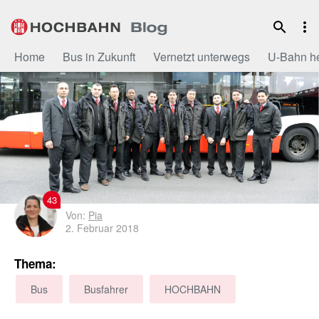
Zum
Inhalt
Home
Bus in Zukunft
Vernetzt unterwegs
U-Bahn h
43
Von:
Pia
2. Februar 2018
Thema:
Bus
Busfahrer
HOCHBAHN