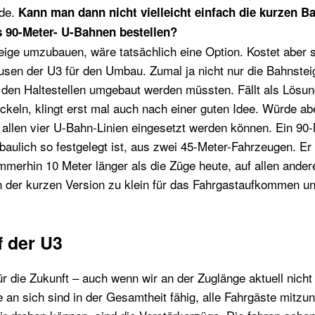
nde.
Kann man dann nicht vielleicht einfach die kurzen B
s 90-Meter- U-Bahnen bestellen?
eige umzubauen, wäre tatsächlich eine Option. Kostet aber s
usen der U3 für den Umbau. Zumal ja nicht nur die Bahnstei
den Haltestellen umgebaut werden müssten. Fällt als Lösung
ckeln, klingt erst mal auch nach einer guten Idee. Würde ab
 allen vier U-Bahn-Linien eingesetzt werden können. Ein 90
baulich so festgelegt ist, aus zwei 45-Meter-Fahrzeugen. E
immerhin 10 Meter länger als die Züge heute, auf allen ander
n der kurzen Version zu klein für das Fahrgastaufkommen un
f der U3
für die Zukunft – auch wenn wir an der Zuglänge aktuell nich
e an sich sind in der Gesamtheit fähig, alle Fahrgäste mitz