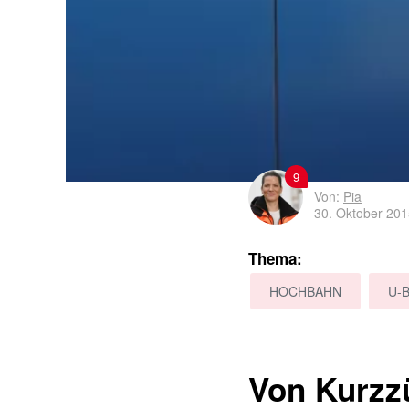
9
Von:
Pia
30. Oktober 20
Thema:
HOCHBAHN
U-
Von Kurzz