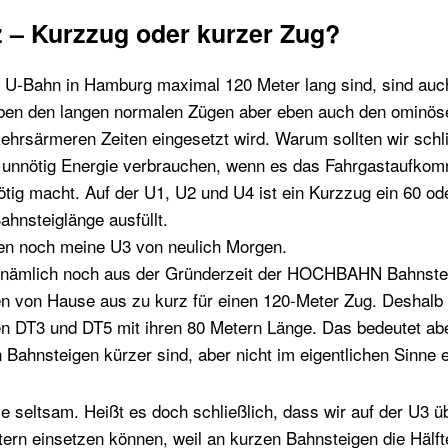
z – Kurzzug oder kurzer Zug?
r U-Bahn in Hamburg maximal 120 Meter lang sind, sind auc
eben den langen normalen Zügen aber eben auch den ominös
kehrsärmeren Zeiten eingesetzt wird. Warum sollten wir sch
 unnötig Energie verbrauchen, wenn es das Fahrgastaufko
nötig macht. Auf der U1, U2 und U4 ist ein Kurzzug ein 60 od
ahnsteiglänge ausfüllt.
en noch meine U3 von neulich Morgen.
es nämlich noch aus der Gründerzeit der HOCHBAHN Bahnstei
en von Hause aus zu kurz für einen 120-Meter Zug. Deshalb 
ren DT3 und DT5 mit ihren 80 Metern Länge. Das bedeutet ab
 Bahnsteigen kürzer sind, aber nicht im eigentlichen Sinne 
ie seltsam. Heißt es doch schließlich, dass wir auf der U3 
ern einsetzen können, weil an kurzen Bahnsteigen die Hälft