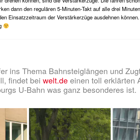
ir drehen können, sind die Verstärkerzüge. Die fahren scho
rken dann den regulären 5-Minuten-Takt auf alle drei Minute
 den Einsatzzeitraum der Verstärkerzüge ausdehnen können.
ug
fer ins Thema Bahnsteiglängen und Zug
ll, findet bei
welt.de
einen toll erklärten 
rgs U-Bahn was ganz besonderes ist.