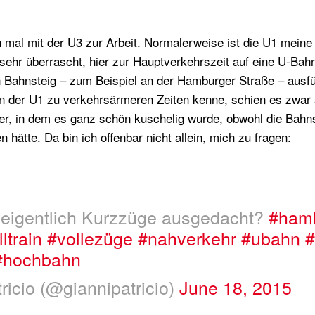
h mal mit der U3 zur Arbeit. Normalerweise ist die U1 mein
ehr überrascht, hier zur Hauptverkehrszeit auf eine U-Bahn z
Bahnsteig – zum Beispiel an der Hamburger Straße – ausfüll
on der U1 zu verkehrsärmeren Zeiten kenne, schien es zwar 
er, in dem es ganz schön kuschelig wurde, obwohl die Bahn
n hätte.
Da bin ich offenbar nicht allein, mich zu fragen:
 eigentlich Kurzzüge ausgedacht?
#ham
lltrain
#vollezüge
#nahverkehr
#ubahn
#
#hochbahn
ricio (@giannipatricio)
June 18, 2015