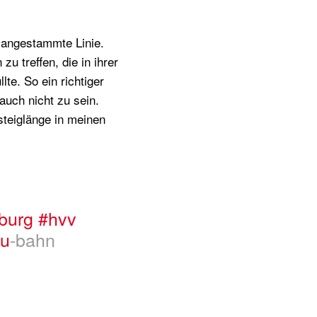
e angestammte Linie.
u treffen, die in ihrer
te. So ein richtiger
auch nicht zu sein.
steiglänge in meinen
burg
#hvv
u
-bahn