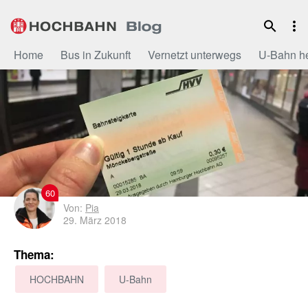
Zum
Inhalt
Home
Bus in Zukunft
Vernetzt unterwegs
U-Bahn h
60
Von:
Pia
29. März 2018
Thema:
HOCHBAHN
U-Bahn