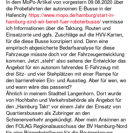
In dem MoPo-Artikel von vorgestern 09.08.2020 über
die Probefahrten der autonomen E-Busse in der
Hafencity
https://www.mopo.de/hamburg/start-in-
hamburg-sind-wir-bereit-fuer-roboterbusse/
vermisse
ich Informationen über die Taktung, Routen und
Einsatzorte und ggfs. Zuschläge auf die HVV-Karten,
für die diese Busse konzipiert sind. Denn eine
empirisch abgesicherte Bedarfsanalyse für diese
Fahrzeuge müsste doch vor der Fahrzeugentwicklung
kommen. Jetzt „steht“ also seitens der Entwickler das
Angebot für ein autonom fahrendes E-Fahrzeug mit
drei Sitz- und vier Stehplätzen mit einer Rampe für
den barrierefreien Ein- und Ausstieg. Aber für wen, wo
und wann wäre das passend?
Ähnlich in meinem Stadtteil Langenhorn. Dort wurde
von Hochbahn und Verkehrsbehörde als Angebot für
den „Hamburg Takt“ vor einem Jahr der Einsatz von
Quartiersbussen als Zubringer an den
Schienenverkehr angekündigt. Aber mein Ansinnen an
den FOLAG Regionalausschuss der BV Hamburg-Nord
für eine Bürgerbeteiligung für die Routenplanung