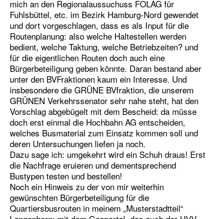
mich an den Regionalaussuchuss FOLAG für
Fuhlsbüttel, etc. im Bezirk Hamburg-Nord gewendet
und dort vorgeschlagen, dass es als Input für die
Routenplanung: also welche Haltestellen werden
bedient, welche Taktung, welche Betriebzeiten? und
für die eigentlichen Routen doch auch eine
Bürgerbeteiligung geben könnte. Daran bestand aber
unter den BVFraktionen kaum ein Interesse. Und
insbesondere die GRÜNE BVfraktion, die unserem
GRÜNEN Verkehrssenator sehr nahe steht, hat den
Vorschlag abgebügelt mit dem Bescheid: da müsse
doch erst einmal die Hochbahn AG entscheiden,
welches Busmaterial zum Einsatz kommen soll und
deren Untersuchungen liefen ja noch.
Dazu sage ich: umgekehrt wird ein Schuh draus! Erst
die Nachfrage eruieren und dementsprechend
Bustypen testen und bestellen!
Noch ein Hinweis zu der von mir weiterhin
gewünschten Bürgerbeteiligung für die
Quartiersbusrouten in meinem „Musterstadtteil“
Langenhorn: mit dem Geoportal, das auch der HVV