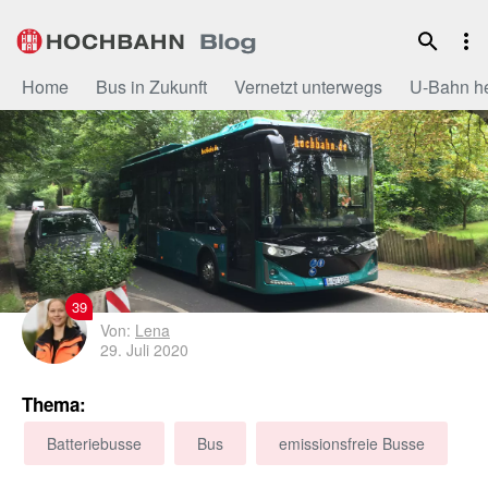
Zum
Inhalt
Home
Bus in Zukunft
Vernetzt unterwegs
U-Bahn h
39
Von:
Lena
29. Juli 2020
Thema:
Batteriebusse
Bus
emissionsfreie Busse