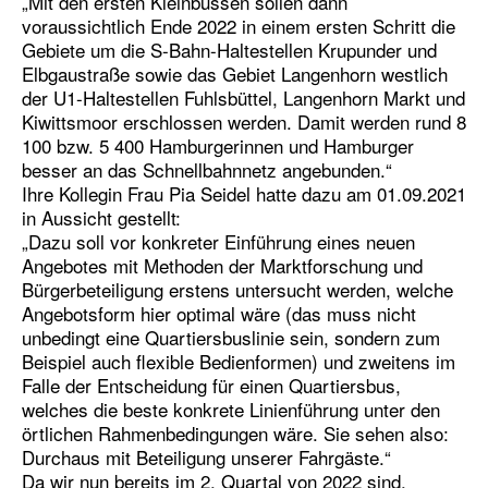
„Mit den ersten Kleinbussen sollen dann
voraussichtlich Ende 2022 in einem ersten Schritt die
Gebiete um die S-Bahn-Haltestellen Krupunder und
Elbgaustraße sowie das Gebiet Langenhorn westlich
der U1-Haltestellen Fuhlsbüttel, Langenhorn Markt und
Kiwittsmoor erschlossen werden. Damit werden rund 8
100 bzw. 5 400 Hamburgerinnen und Hamburger
besser an das Schnellbahnnetz angebunden.“
Ihre Kollegin Frau Pia Seidel hatte dazu am 01.09.2021
in Aussicht gestellt:
„Dazu soll vor konkreter Einführung eines neuen
Angebotes mit Methoden der Marktforschung und
Bürgerbeteiligung erstens untersucht werden, welche
Angebotsform hier optimal wäre (das muss nicht
unbedingt eine Quartiersbuslinie sein, sondern zum
Beispiel auch flexible Bedienformen) und zweitens im
Falle der Entscheidung für einen Quartiersbus,
welches die beste konkrete Linienführung unter den
örtlichen Rahmenbedingungen wäre. Sie sehen also:
Durchaus mit Beteiligung unserer Fahrgäste.“
Da wir nun bereits im 2. Quartal von 2022 sind,