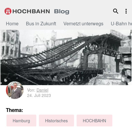
Zum
Inhalt
Home
Bus in Zukunft
Vernetzt unterwegs
U-Bahn h
Von:
Daniel
24. Juli 2023
Thema:
Hamburg
Historisches
HOCHBAHN